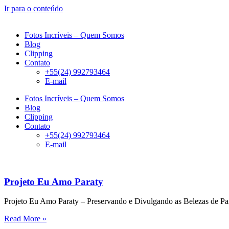
Ir para o conteúdo
Fotos Incríveis – Quem Somos
Blog
Clipping
Contato
+55(24) 992793464
E-mail
Fotos Incríveis – Quem Somos
Blog
Clipping
Contato
+55(24) 992793464
E-mail
Projeto Eu Amo Paraty
Projeto Eu Amo Paraty – Preservando e Divulgando as Belezas de Par
Read More »