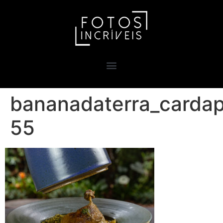
bananadaterra_cardap
55