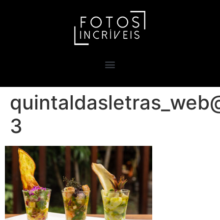
quintaldasletras_web@
3