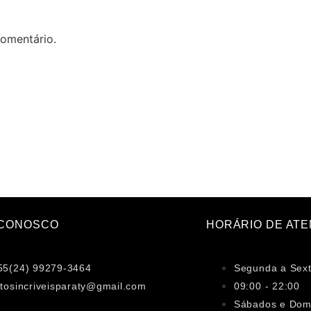
omentário.
 CONOSCO
HORÁRIO DE AT
55(24) 99279-3464
Segunda a Sex
otosincriveisparaty@gmail.com
09:00 - 22:00
Sábados e Dom