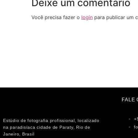
Deixe um comentário
Você precisa fazer o
login
para publicar um c
FALE
+
Estúdio de fotografia profissional, localizado
f
na paradisíaca cidade de Paraty, Rio de
Janeiro, Brasil