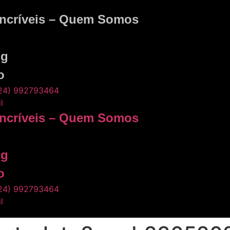
Incríveis – Quem Somos
ng
o
24) 992793464
l
Incríveis – Quem Somos
ng
o
24) 992793464
l