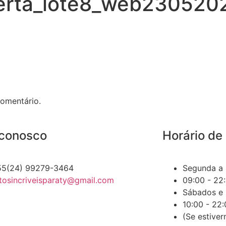
rta_lote8_web2305202
omentário.
 conosco
Horário de
55(24) 99279-3464
Segunda a 
tosincriveisparaty@gmail.com
09:00 - 22
Sábados e
10:00 - 22
(Se estive